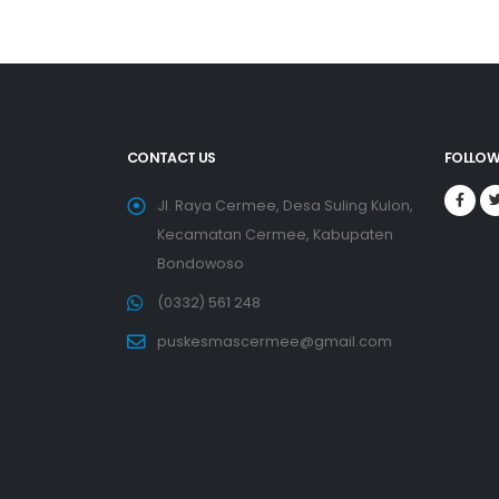
CONTACT US
FOLLOW
Jl. Raya Cermee, Desa Suling Kulon,
Kecamatan Cermee, Kabupaten
Bondowoso
(0332) 561 248
puskesmascermee@gmail.com