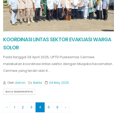
KOORDINASI LINTAS SEKTOR EVAKUASI WARGA
SOLOR
Pada tanggal 29 April 2025, UPTD Puskesmas Cermee
melakukan koordinasi lintas sektor dengan Muspika Kecamatan
Cermee yang terdiri dari K...
Oleh
Admin
Berita
04 May 2025
BACA SELENGKAPNYA
‹
1
2
3
4
5
6
›