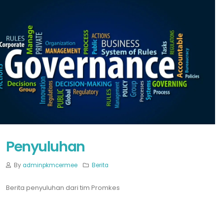
Penyuluhan
By
adminpkmcermee
Berita
Berita penyuluhan dari tim Promkes