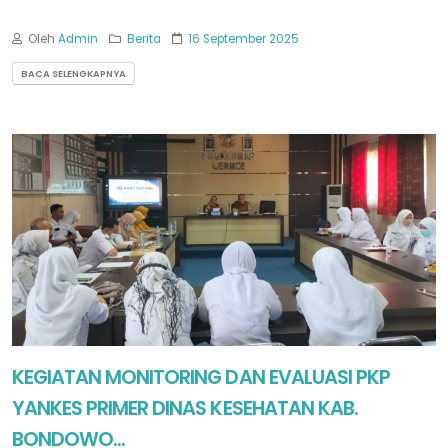
Oleh
Admin
Berita
16 September 2025
BACA SELENGKAPNYA
KEGIATAN MONITORING DAN EVALUASI PKP
YANKES PRIMER DINAS KESEHATAN KAB.
BONDOWO...