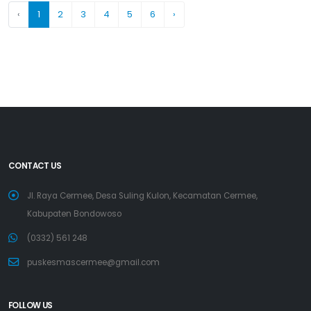
‹
1
2
3
4
5
6
›
CONTACT US
Jl. Raya Cermee, Desa Suling Kulon, Kecamatan Cermee,
Kabupaten Bondowoso
(0332) 561 248
puskesmascermee@gmail.com
FOLLOW US