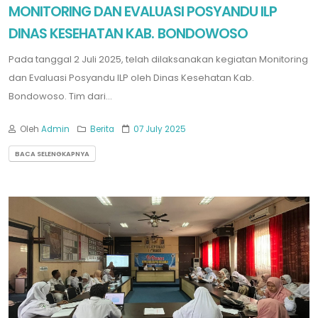
MONITORING DAN EVALUASI POSYANDU ILP
DINAS KESEHATAN KAB. BONDOWOSO
Pada tanggal 2 Juli 2025, telah dilaksanakan kegiatan Monitoring
dan Evaluasi Posyandu ILP oleh Dinas Kesehatan Kab.
Bondowoso. Tim dari...
Oleh
Admin
Berita
07 July 2025
BACA SELENGKAPNYA